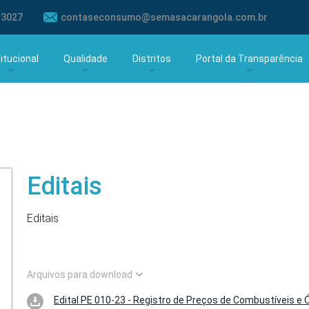
-3027
contaseconsumo@semasacarangola.com.br
titucional
Qualidade
Distritos
Portal da Transparência
tória
Qualidade da Água
Alvorada
Portal Transparência at
a e Esgoto
Fluoretação
Lacerdina
Portal Transparência à pa
2025
Laboratórios
Ponte Alta de Minas
Editais
São Manoel do Boi
Editais
Arquivos para download
Edital PE 010-23 - Registro de Preços de Combustíveis e 