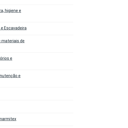
a, higiene e
o e Escavadeira
e materiais de
órios e
anutenção e
 marmitex