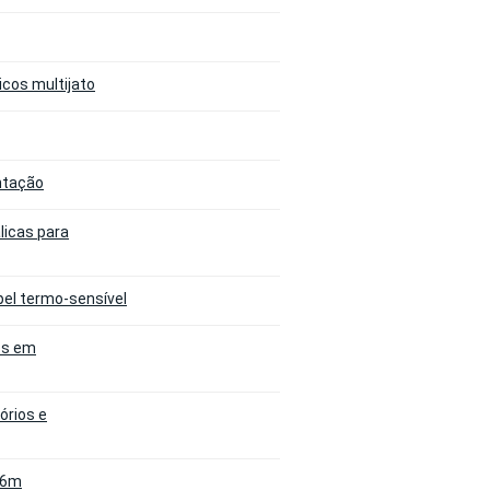
icos multijato
entação
licas para
pel termo-sensível
os em
órios e
 6m