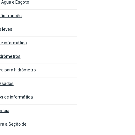
a Água e Esgoto
 pão francês
s leves
de informática
idrômetros
ora para hidrômetro
Pesados
os de informática
rícia
ara a Seção de