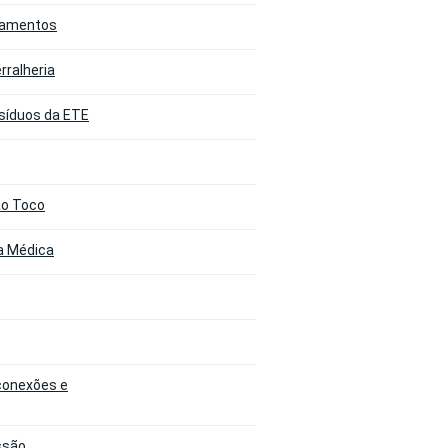
ipamentos
rralheria
esíduos da ETE
ão Toco
ta Médica
 conexões e
ssão