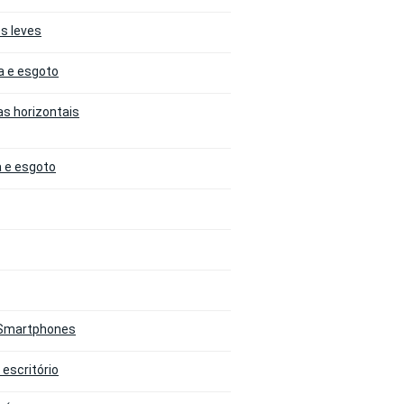
os leves
a e esgoto
as horizontais
a e esgoto
e Smartphones
 escritório