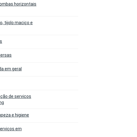
 bombas horizontais
, tijolo maciço e
as
versas
da em geral
ação de serviços
ng
mpeza e higiene
serviços em