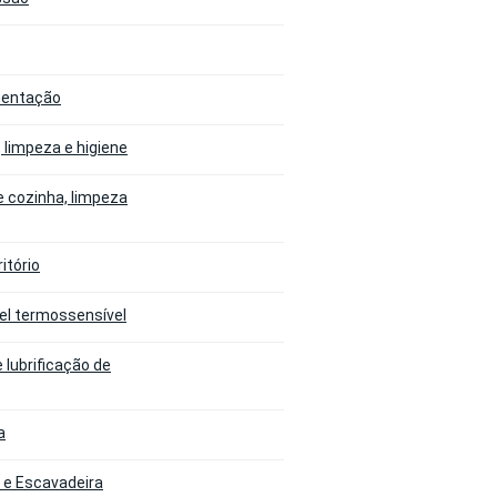
imentação
, limpeza e higiene
e cozinha, limpeza
itório
pel termossensível
 lubrificação de
a
o e Escavadeira