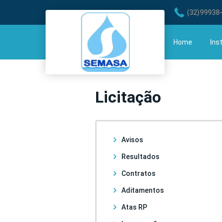
(32)99938
Home
Ins
His
Licitação
Águ
Avisos
Resultados
Contratos
Aditamentos
Atas RP