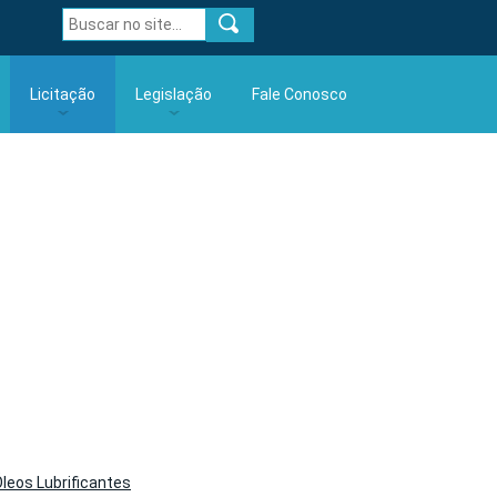
Licitação
Legislação
Fale Conosco
é 2024
Avisos
Portarias
rtir de
Resultados
Portarias MS e Resoluções ARIS
Contratos
Código de Proteção e Defesa do
Consumidor
Aditamentos
Comunicados
Atas RP
Diversas
Editais
Óleos Lubrificantes