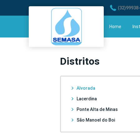
(32)99938
Home
Ins
His
Distritos
Águ
Alvorada
Lacerdina
Ponte Alta de Minas
São Manoel do Boi