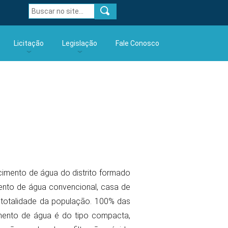
Licitação
Legislação
Fale Conosco
é 2024
Avisos
Portarias
rtir de
Resultados
Portarias MS e Resoluções ARIS
Contratos
Código de Proteção e Defesa do
Consumidor
Aditamentos
Comunicados
Atas RP
Diversas
imento de água do distrito formado
Editais
ento de água convencional, casa de
a totalidade da população. 100% das
amento de água é do tipo compacta,