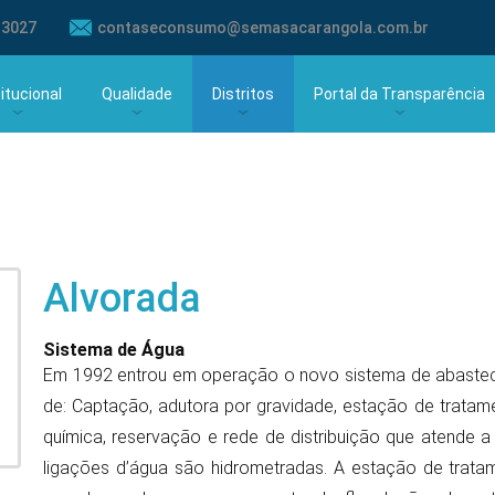
-3027
contaseconsumo@semasacarangola.com.br
titucional
Qualidade
Distritos
Portal da Transparência
tória
Qualidade da Água
Alvorada
Portal Transparência at
a e Esgoto
Fluoretação
Lacerdina
Portal Transparência à pa
2025
Laboratórios
Ponte Alta de Minas
Alvorada
São Manoel do Boi
Sistema de Água
Em 1992 entrou em operação o novo sistema de abastec
de: Captação, adutora por gravidade, estação de tratam
química, reservação e rede de distribuição que atende 
ligações d’água são hidrometradas. A estação de trat