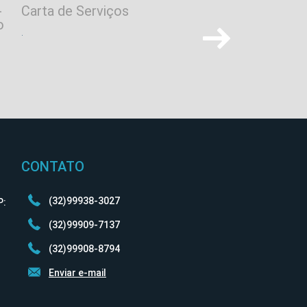
-
Carta de Serviços
Outorgas e Licença
o
.
.
CONTATO
(32)99938-3027
P:
(32)99909-7137
(32)99908-8794
Enviar e-mail