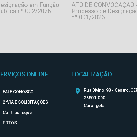
esignação em Função
ATO DE CONVOCAÇÃO 
ública nº 002/2026
Processo de Designaçã
nº 001/2026
.
SERVIÇOS ONLINE
LOCALIZAÇÃO
Rua Divino, 93 - Centro, CE
FALE CONOSCO
36800-000
2ªVIA E SOLICITAÇÕES
Carangola
Contracheque
FOTOS